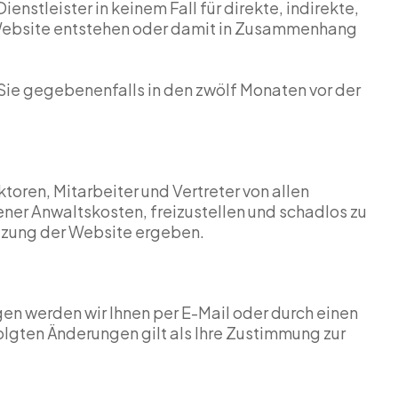
stleister in keinem Fall für direkte, indirekte,
r Website entstehen oder damit in Zusammenhang
ie gegebenenfalls in den zwölf Monaten vor der
oren, Mitarbeiter und Vertreter von allen
ner Anwaltskosten, freizustellen und schadlos zu
utzung der Website ergeben.
en werden wir Ihnen per E-Mail oder durch einen
olgten Änderungen gilt als Ihre Zustimmung zur