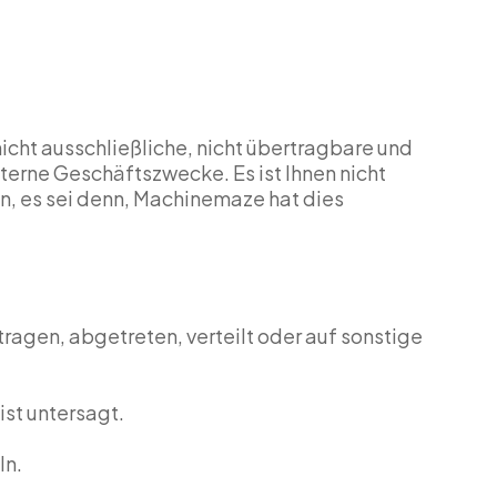
cht ausschließliche, nicht übertragbare und
interne Geschäftszwecke. Es ist Ihnen nicht
en, es sei denn, Machinemaze hat dies
rtragen, abgetreten, verteilt oder auf sonstige
ist untersagt.
ln.