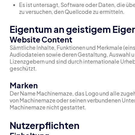
Es ist untersagt, Software oder Daten, die ü
zu versuchen, den Quellcode zu ermitteln.
Eigentum an geistigem Eig
Website Content
Sämtliche Inhalte, Funktionen und Merkmale (einsc
Audiodateien sowie deren Gestaltung, Auswahl u
Lizenzgebern und sind durch internationale Urh
geschützt.
Marken
Der Name Machinemaze, das Logo und alle zugeh
von Machinemaze oder seinen verbundenen Unter
Machinemaze nicht gestattet.
Nutzerpflichten