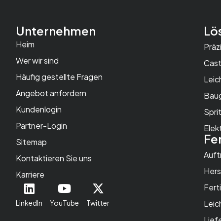
Unternehmen
Lö
Heim
Präz
Wer wir sind
Cast
Häufig gestellte Fragen
Leic
Angebot anfordern
Baug
Kundenlogin
Spri
Partner-Login
Elek
Fe
Sitemap
Auft
Kontaktieren Sie uns
Hers
Karriere
Fert
Leic
LinkedIn
YouTube
Twitter
Lief