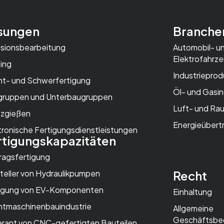
sungen
Branche
isionsbearbeitung
Automobil- u
Elektrofahrze
ing
Industriepro
ht- und Schwerfertigung
Öl- und Gasin
ruppen und Unterbaugruppen
Luft- und Rau
tzgießen
Energieübert
tronische Fertigungsdienstleistungen
rtigungskapazitäten
ragsfertigung
Recht
teller von Hydraulikpumpen
igung von EV-Komponenten
Einhaltung
htmaschinenbauindustrie
Allgemeine
Geschäftsbe
erant von CNC-gefertigten Bauteilen