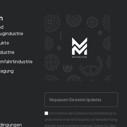
n
nd
ugindustrie
dukte
dustrie
mfahrtindustrie
ragung
Ich stimme der Datenschutzerklärung zu
und erteile meine Erlaubnis zur Verarbeitung
dingungen
meiner personenbezogenen Daten für den