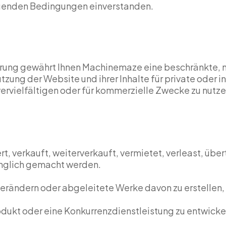
olgenden Bedingungen einverstanden.
ung gewährt Ihnen Machinemaze eine beschränkte, ni
utzung der Website und ihrer Inhalte für private oder 
u vervielfältigen oder für kommerzielle Zwecke zu nutz
ert, verkauft, weiterverkauft, vermietet, verleast, übe
änglich gemacht werden.
verändern oder abgeleitete Werke davon zu erstellen, 
dukt oder eine Konkurrenzdienstleistung zu entwicke