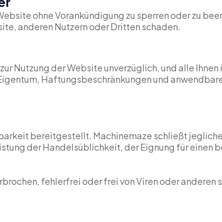
er
r Website ohne Vorankündigung zu sperren oder zu be
ite, anderen Nutzern oder Dritten schaden.
t zur Nutzung der Website unverzüglich, und alle Ihn
m Eigentum, Haftungsbeschränkungen und anwendbar
barkeit bereitgestellt. Machinemaze schließt jeglich
istung der Handelsüblichkeit, der Eignung für einen
rbrochen, fehlerfrei oder frei von Viren oder anderen