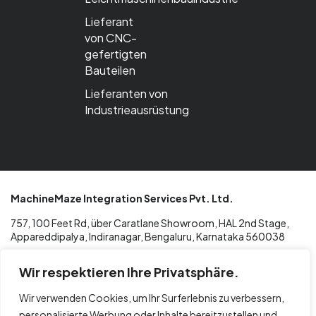
Lieferant
von CNC-
gefertigten
Bauteilen
Lieferanten von
Industrieausrüstung
MachineMaze Integration Services Pvt. Ltd.
757, 100 Feet Rd, über Caratlane Showroom, HAL 2nd Stage,
Appareddipalya, Indiranagar, Bengaluru, Karnataka 560038
Wir respektieren Ihre Privatsphäre.
T: +91 96068 02433
Wir verwenden Cookies, um Ihr Surferlebnis zu verbessern,
E: info@machinemaze.de
personalisierte Werbung oder Inhalte bereitzustellen und