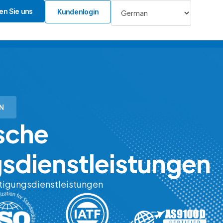
en Sie uns
Kundenlogin
N
sche
sdienstleistungen
tigungsdienstleistungen