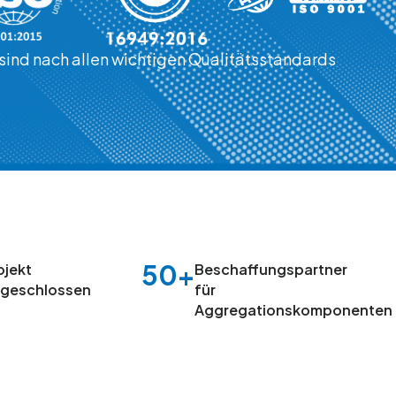
sind nach allen wichtigen Qualitätsstandards
50+
ojekt
Beschaffungspartner
geschlossen
für
Aggregationskomponenten