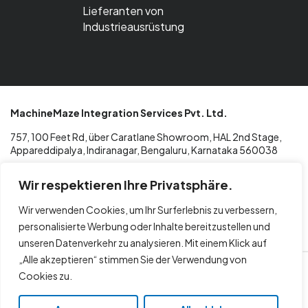
Lieferanten von
Industrieausrüstung
MachineMaze Integration Services Pvt. Ltd.
757, 100 Feet Rd, über Caratlane Showroom, HAL 2nd Stage,
Appareddipalya, Indiranagar, Bengaluru, Karnataka 560038
Wir respektieren Ihre Privatsphäre.
T: +91 96068 02433
Wir verwenden Cookies, um Ihr Surferlebnis zu verbessern,
E: info@machinemaze.de
personalisierte Werbung oder Inhalte bereitzustellen und
unseren Datenverkehr zu analysieren. Mit einem Klick auf
„Alle akzeptieren“ stimmen Sie der Verwendung von
© 2026
Maschinenlabyrinth
Cookies zu.