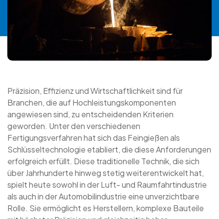
Präzision, Effizienz und Wirtschaftlichkeit sind für
Branchen, die auf Hochleistungskomponenten
angewiesen sind, zu entscheidenden Kriterien
geworden. Unter den verschiedenen
Fertigungsverfahren hat sich das Feingießen als
Schlüsseltechnologie etabliert, die diese Anforderungen
erfolgreich erfüllt. Diese traditionelle Technik, die sich
über Jahrhunderte hinweg stetig weiterentwickelt hat,
spielt heute sowohl in der Luft- und Raumfahrtindustrie
als auch in der Automobilindustrie eine unverzichtbare
Rolle. Sie ermöglicht es Herstellern, komplexe Bauteile