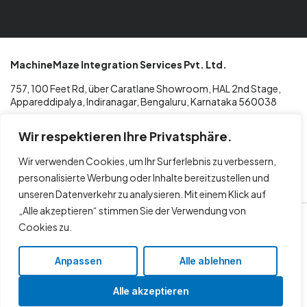
MachineMaze Integration Services Pvt. Ltd.
757, 100 Feet Rd, über Caratlane Showroom, HAL 2nd Stage,
Appareddipalya, Indiranagar, Bengaluru, Karnataka 560038
Wir respektieren Ihre Privatsphäre.
T: +91 96068 02433
Wir verwenden Cookies, um Ihr Surferlebnis zu verbessern,
E: info@machinemaze.de
personalisierte Werbung oder Inhalte bereitzustellen und
unseren Datenverkehr zu analysieren. Mit einem Klick auf
„Alle akzeptieren“ stimmen Sie der Verwendung von
© 2026
Maschinenlabyrinth
Cookies zu.
Anpassen
Alle ablehnen
Alle akzeptieren