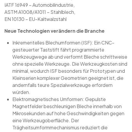
IATF 16949 – Automobilindustrie,
ASTM A1008/A1011 – Stahlblech,
EN 10130 – EU-Kaltwalzstahl
Neue Technologien verändern die Branche
Inkrementelles Blechumformen (ISF): Ein CNC-
gesteuerter Taststift fährt programmierte
Werkzeugwege ab und verformt Bleche schrittweise
ohne spezielle Werkzeuge. Die Werkzeugkosten sind
minimal, wodurch ISF besonders für Prototypen und
Kleinserien komplexer Geometrien geeignet ist, die
andernfalls teure Spezialwerkzeuge erfordern
würden.
Elektromagnetisches Umformen: Gepulste
Magnetfelder beschleunigen Bleche innerhalb von
Mikrosekunden auf hohe Geschwindigkeiten gegen
eine Werkzeugoberfläche. Der
Trägheitsumformmechanismus reduziert die