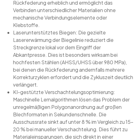
Rückfederung erheblich und ermöglicht das
Verbinden unterschiedlicher Materialien ohne
mechanische Verbindungselemente oder
Klebstoffe.
Laserunterstütztes Biegen: Die gezielte
Lasererwärmung der Biegelinie reduziert die
Streckgrenze lokal vor dem Eingriff der
Abkantpresse. Dies ist besonders wirksam bei
hochfesten Stählen (AHSS/UHSS über 980 MPa),
bei denen die Rückfederung andernfalls mehrere
Korrekturzyklen erfordert und die Zykluszeit deutlich
verlängert.
KI-gestützte Verschachtelungsoptimierung:
Maschinelle Lernalgorithmen lösen das Problem der
unregelmäßigen Polygonanordnung auf großen
Blechformaten in Sekundenschnelle. Die
Ausschussrate sinkt auf unter 8 % im Vergleich zu 15–
20 % bei manueller Verschachtelung. Dies führt zu
Materialeinsparungen, die sich direkt in einer