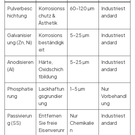
Pulverbesc
Korrosionss
60–120 µm
Industriest
hichtung
chutz &
andard
Ästhetik
Galvanisier
Korrosions
5–25 µm
Industriest
ung (Zn, Ni)
beständigk
andard
eit
Anodisieren
Härte,
5–25 µm
Industriest
(Al)
Oxidschich
andard
tbildung
Phosphatie
Lackhaftun
1–5 µm
Nur
rung
gsgrundier
Vorbehandl
ung
ung
Passivierun
Entfernen
Nur
Industriest
g (SS)
Sie freie
Chemikalie
andard
Eisenverunr
n