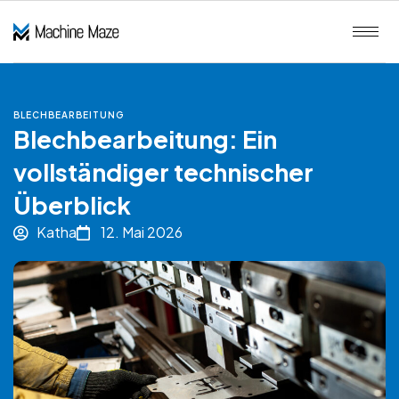
BLECHBEARBEITUNG
Blechbearbeitung: Ein
vollständiger technischer
Überblick
Katha
12. Mai 2026