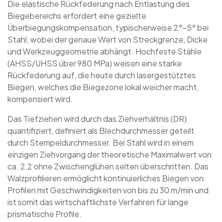
Die elastische Rückfederung nach Entlastung des
Biegebereichs erfordert eine gezielte
Überbiegungskompensation, typischerweise 2°–5° bei
Stahl, wobei der genaue Wert von Streckgrenze, Dicke
und Werkzeuggeometrie abhängt. Hochfeste Stähle
(AHSS/UHSS über 980 MPa) weisen eine starke
Rückfederung auf, die heute durch lasergestütztes
Biegen, welches die Biegezone lokal weicher macht,
kompensiert wird.
Das Tiefziehen wird durch das Ziehverhältnis (DR)
quantifiziert, definiert als Blechdurchmesser geteilt
durch Stempeldurchmesser. Bei Stahl wird in einem
einzigen Ziehvorgang der theoretische Maximalwert von
ca. 2,2 ohne Zwischenglühen selten überschritten. Das
Walzprofilieren ermöglicht kontinuierliches Biegen von
Profilen mit Geschwindigkeiten von bis zu 30 m/min und
ist somit das wirtschaftlichste Verfahren für lange
prismatische Profile.