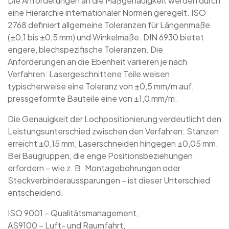
Die Anforderungen an die Maßgenauigkeit werden durch
eine Hierarchie internationaler Normen geregelt. ISO
2768 definiert allgemeine Toleranzen für Längenmaße
(±0,1 bis ±0,5 mm) und Winkelmaße. DIN 6930 bietet
engere, blechspezifische Toleranzen. Die
Anforderungen an die Ebenheit variieren je nach
Verfahren: Lasergeschnittene Teile weisen
typischerweise eine Toleranz von ±0,5 mm/m auf;
pressgeformte Bauteile eine von ±1,0 mm/m.
Die Genauigkeit der Lochpositionierung verdeutlicht den
Leistungsunterschied zwischen den Verfahren: Stanzen
erreicht ±0,15 mm, Laserschneiden hingegen ±0,05 mm.
Bei Baugruppen, die enge Positionsbeziehungen
erfordern – wie z. B. Montagebohrungen oder
Steckverbinderaussparungen – ist dieser Unterschied
entscheidend.
ISO 9001 – Qualitätsmanagement,
AS9100 – Luft- und Raumfahrt,